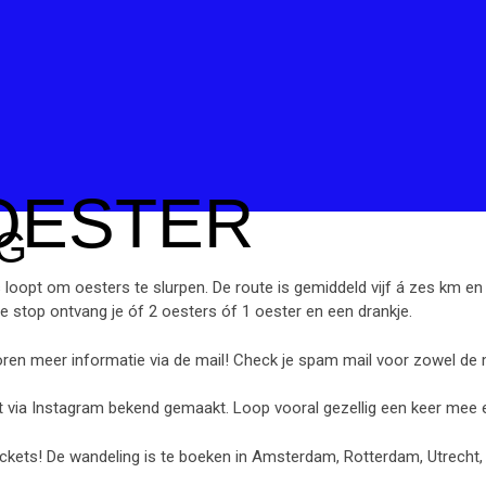
OESTER
G
 loopt om oesters te slurpen. De route is gemiddeld vijf á zes km en d
ere stop ontvang je óf 2 oesters óf 1 oester en een drankje.
ren meer informatie via de mail! Check je spam mail voor zowel de ma
t via Instagram bekend gemaakt. Loop vooral gezellig een keer mee
ickets! De wandeling is te boeken in Amsterdam, Rotterdam, Utrecht,