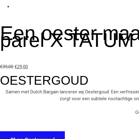
Een oester maa
parel X TATUM
€
39,00
€
29,00
OESTERGOUD
Samen met Dutch Bargain lanceren wij Oestergoud: Een verfrissen
zorgt voor een subtiele nootachtige onde
O