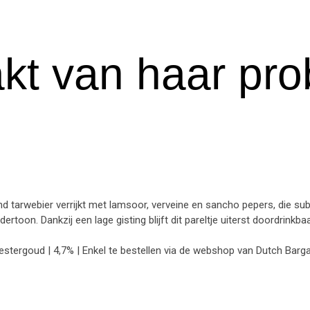
kt van haar pr
d tarwebier verrijkt met lamsoor,
verveine en sancho pepers, die subt
rtoon. Dankzij een lage gisting blijft dit pareltje uiterst doordrink
estergoud | 4,7% | Enkel te bestellen via de webshop van Dutch Barga