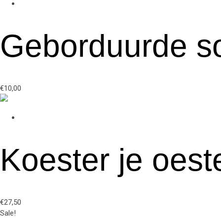
Geborduurde so
€
10,00
Koester je oeste
€
27,50
Sale!