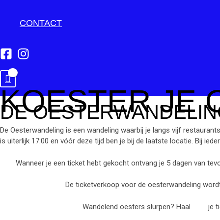
CONTACT
KOESTER JE 
DE OESTERWANDELIN
De Oesterwandeling is een wandeling waarbij je langs vijf restaurants
is uiterlijk 17:00 en vóór deze tijd ben je bij de laatste locatie.
Bij ied
Wanneer je een ticket hebt gekocht ontvang je 5 dagen van tevo
De ticketverkoop voor de oesterwandeling word
Wandelend oesters slurpen? Haal
hier
je t